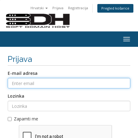
Hrvatski
Prijava
Registtracija
Pregled košarice
Togg
navig
Prijava
E-mail adresa
Lozinka
Zapamti me