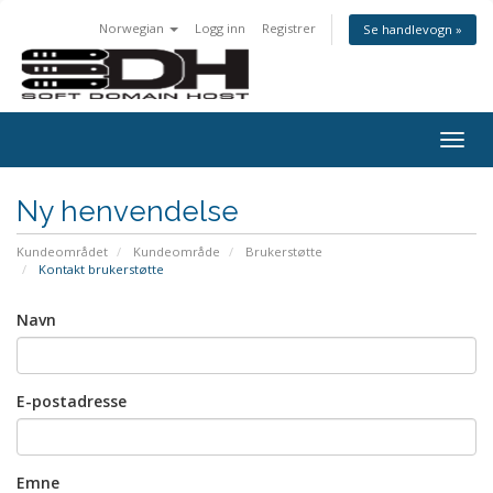
Norwegian
Logg inn
Registrer
Se handlevogn »
Togg
navig
Ny henvendelse
Kundeområdet
Kundeområde
Brukerstøtte
Kontakt brukerstøtte
Navn
E-postadresse
Emne